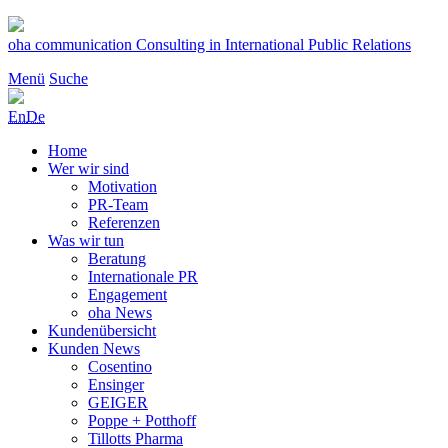
Zum
Inhalt
oha communication
Consulting in International Public Relations
springen
Menü
Suche
En
De
Home
Wer wir sind
Motivation
PR-Team
Referenzen
Was wir tun
Beratung
Internationale PR
Engagement
oha News
Kundenübersicht
Kunden News
Cosentino
Ensinger
GEIGER
Poppe + Potthoff
Tillotts Pharma