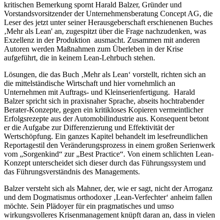
kritischen Bemerkung spornt Harald Balzer, Gründer und
Vorstandsvorsitzender der Unternehmensberatung Concept AG, die
Leser des jetzt unter seiner Herausgeberschaft erschienenen Buches
‚Mehr als Lean' an, zugespitzt über die Frage nachzudenken, was
Exzellenz in der Produktion ausmacht. Zusammen mit anderen
Autoren werden Maßnahmen zum Überleben in der Krise
aufgeführt, die in keinem Lean-Lehrbuch stehen.
Lösungen, die das Buch ‚Mehr als Lean‘ vorstellt, richten sich an
die mittelständische Wirtschaft und hier vornehmlich an
Unternehmen mit Auftrags- und Kleinserienfertigung. Harald
Balzer spricht sich in praxisnaher Sprache, abseits hochtrabender
Berater-Konzepte, gegen ein kritikloses Kopieren vermeintlicher
Erfolgsrezepte aus der Automobilindustrie aus. Konsequent betont
er die Aufgabe zur Differenzierung und Effektivität der
Wertschöpfung. Ein ganzes Kapitel behandelt im lesefreundlichen
Reportagestil den Veränderungsprozess in einem großen Serienwerk
vom „Sorgenkind“ zur „Best Practice“. Von einem schlichten Lean-
Konzept unterscheidet sich dieser durch das Führungssystem und
das Führungsverständnis des Managements.
Balzer versteht sich als Mahner, der, wie er sagt, nicht der Arroganz
und dem Dogmatismus orthodoxer ‚Lean-Verfechter‘ anheim fallen
möchte. Sein Plädoyer für ein pragmatisches und umso
wirkungsvolleres Krisenmanagement knüpft daran an, dass in vielen