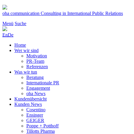
Zum
Inhalt
oha communication
Consulting in International Public Relations
springen
Menü
Suche
En
De
Home
Wer wir sind
Motivation
PR-Team
Referenzen
Was wir tun
Beratung
Internationale PR
Engagement
oha News
Kundenübersicht
Kunden News
Cosentino
Ensinger
GEIGER
Poppe + Potthoff
Tillotts Pharma