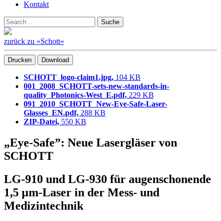
Kontakt
Suchen
Suche
nach:
zurück zu »Schott«
Drucken
Download
SCHOTT_logo-claim1.jpg,
104 KB
001_2008_SCHOTT-sets-new-standards-in-
quality_Photonics-West_E.pdf,
229 KB
091_2010_SCHOTT_New-Eye-Safe-Laser-
Glasses_EN.pdf,
288 KB
ZIP-Datei,
550 KB
„Eye-Safe”: Neue Lasergläser von
SCHOTT
LG-910 und LG-930 für augenschonende
1,5 μm-Laser in der Mess- und
Medizintechnik