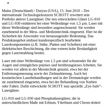
Mainz (Deutschland) / Duryea (USA), 15. Juni 2010 – Der
internationale Technologiekonzern SCHOTT erweitert sein
Portfolio aktiver Lasergläser. Die neu entwickelten Gläser LG-910
und LG-930 emittieren bei einer Wellenlänge von 1,5 μm. Laser mit
dieser Wellenlänge sind besonders augenschonend. Sie werden
zunehmend in der Mess- und Medizintechnik eingesetzt. Hier ist die
Sicherheit der Anwender von herausragender Bedeutung. Das
Produktangebot umfasst kundenspezifisch bearbeitete
Laserkomponenten (z.B. Stäbe, Platten und Scheiben) mit einer
dielektrischen Beschichtung, die eine extrem hohe Beständigkeit
gegen Laserstrahlung besitzt.
Laser mit einer Wellenlänge von 1,5 μm sind schonender für die
Augen und ermöglichen präzises und berührungsloses Arbeiten. Sie
werden vor allem in der Messtechnik genutzt, etwa bei der
Entfernungsmessung sowie der Zielmarkierung. Auch bei
kosmetischen Laserbehandlungen und in der Dermatologie werden
sie zunehmend eingesetzt, etwa bei der Behandlung von Narben
oder Falten. Dafür entwickelte SCHOTT nun spezielle „Eye-Safe“-
Lasergläser.
LG-910 und LG-930 sind Phosphatlasergläser, die in
unterschiedlichem Maße mit Erbium, Ytterbium und Chrom dotiert