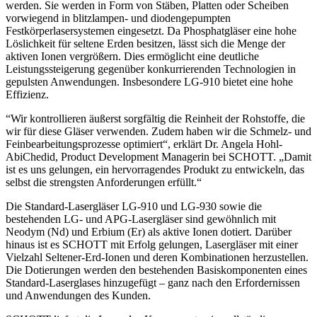
werden. Sie werden in Form von Stäben, Platten oder Scheiben
vorwiegend in blitzlampen- und diodengepumpten
Festkörperlasersystemen eingesetzt. Da Phosphatgläser eine hohe
Löslichkeit für seltene Erden besitzen, lässt sich die Menge der
aktiven Ionen vergrößern. Dies ermöglicht eine deutliche
Leistungssteigerung gegenüber konkurrierenden Technologien in
gepulsten Anwendungen. Insbesondere LG-910 bietet eine hohe
Effizienz.
“Wir kontrollieren äußerst sorgfältig die Reinheit der Rohstoffe, die
wir für diese Gläser verwenden. Zudem haben wir die Schmelz- und
Feinbearbeitungsprozesse optimiert“, erklärt Dr. Angela Hohl-
AbiChedid, Product Development Managerin bei SCHOTT. „Damit
ist es uns gelungen, ein hervorragendes Produkt zu entwickeln, das
selbst die strengsten Anforderungen erfüllt.“
Die Standard-Lasergläser LG-910 und LG-930 sowie die
bestehenden LG- und APG-Lasergläser sind gewöhnlich mit
Neodym (Nd) und Erbium (Er) als aktive Ionen dotiert. Darüber
hinaus ist es SCHOTT mit Erfolg gelungen, Lasergläser mit einer
Vielzahl Seltener-Erd-Ionen und deren Kombinationen herzustellen.
Die Dotierungen werden den bestehenden Basiskomponenten eines
Standard-Laserglases hinzugefügt – ganz nach den Erfordernissen
und Anwendungen des Kunden.