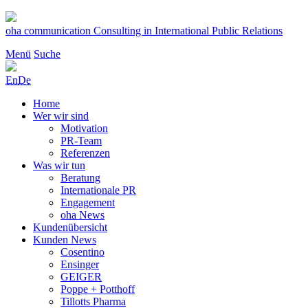
Zum
Inhalt
oha communication
Consulting in International Public Relations
springen
Menü
Suche
En
De
Home
Wer wir sind
Motivation
PR-Team
Referenzen
Was wir tun
Beratung
Internationale PR
Engagement
oha News
Kundenübersicht
Kunden News
Cosentino
Ensinger
GEIGER
Poppe + Potthoff
Tillotts Pharma