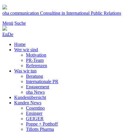
Zum
Inhalt
oha communication
Consulting in International Public Relations
springen
Menü
Suche
En
De
Home
Wer wir sind
Motivation
PR-Team
Referenzen
Was wir tun
Beratung
Internationale PR
Engagement
oha News
Kundenübersicht
Kunden News
Cosentino
Ensinger
GEIGER
Poppe + Potthoff
Tillotts Pharma