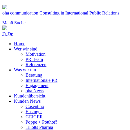
Zum
Inhalt
oha communication
Consulting in International Public Relations
springen
Menü
Suche
En
De
Home
Wer wir sind
Motivation
PR-Team
Referenzen
Was wir tun
Beratung
Internationale PR
Engagement
oha News
Kundenübersicht
Kunden News
Cosentino
Ensinger
GEIGER
Poppe + Potthoff
Tillotts Pharma