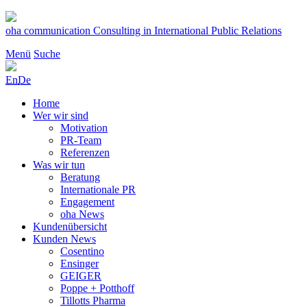
Zum
Inhalt
oha communication
Consulting in International Public Relations
springen
Menü
Suche
En
De
Home
Wer wir sind
Motivation
PR-Team
Referenzen
Was wir tun
Beratung
Internationale PR
Engagement
oha News
Kundenübersicht
Kunden News
Cosentino
Ensinger
GEIGER
Poppe + Potthoff
Tillotts Pharma