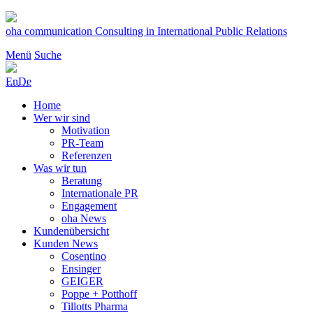
Zum
Inhalt
oha communication
Consulting in International Public Relations
springen
Menü
Suche
En
De
Home
Wer wir sind
Motivation
PR-Team
Referenzen
Was wir tun
Beratung
Internationale PR
Engagement
oha News
Kundenübersicht
Kunden News
Cosentino
Ensinger
GEIGER
Poppe + Potthoff
Tillotts Pharma