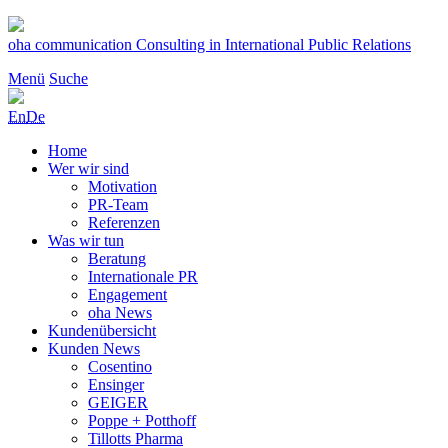
Zum
Inhalt
oha communication
Consulting in International Public Relations
springen
Menü
Suche
En
De
Home
Wer wir sind
Motivation
PR-Team
Referenzen
Was wir tun
Beratung
Internationale PR
Engagement
oha News
Kundenübersicht
Kunden News
Cosentino
Ensinger
GEIGER
Poppe + Potthoff
Tillotts Pharma