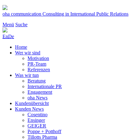
Zum
Inhalt
oha communication
Consulting in International Public Relations
springen
Menü
Suche
En
De
Home
Wer wir sind
Motivation
PR-Team
Referenzen
Was wir tun
Beratung
Internationale PR
Engagement
oha News
Kundenübersicht
Kunden News
Cosentino
Ensinger
GEIGER
Poppe + Potthoff
Tillotts Pharma