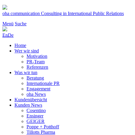
Zum
Inhalt
oha communication
Consulting in International Public Relations
springen
Menü
Suche
En
De
Home
Wer wir sind
Motivation
PR-Team
Referenzen
Was wir tun
Beratung
Internationale PR
Engagement
oha News
Kundenübersicht
Kunden News
Cosentino
Ensinger
GEIGER
Poppe + Potthoff
Tillotts Pharma