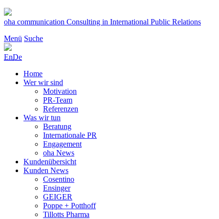
Zum
Inhalt
oha communication
Consulting in International Public Relations
springen
Menü
Suche
En
De
Home
Wer wir sind
Motivation
PR-Team
Referenzen
Was wir tun
Beratung
Internationale PR
Engagement
oha News
Kundenübersicht
Kunden News
Cosentino
Ensinger
GEIGER
Poppe + Potthoff
Tillotts Pharma