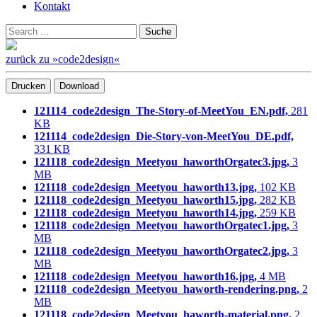
Kontakt
Suchen
Suche
nach:
zurück zu »code2design«
Drucken
Download
121114_code2design_The-Story-of-MeetYou_EN.pdf,
281
KB
121114_code2design_Die-Story-von-MeetYou_DE.pdf,
331 KB
121118_code2design_Meetyou_haworthOrgatec3.jpg,
3
MB
121118_code2design_Meetyou_haworth13.jpg,
102 KB
121118_code2design_Meetyou_haworth15.jpg,
282 KB
121118_code2design_Meetyou_haworth14.jpg,
259 KB
121118_code2design_Meetyou_haworthOrgatec1.jpg,
3
MB
121118_code2design_Meetyou_haworthOrgatec2.jpg,
3
MB
121118_code2design_Meetyou_haworth16.jpg,
4 MB
121118_code2design_Meetyou_haworth-rendering.png,
2
MB
121118_code2design_Meetyou_haworth-material.png,
2