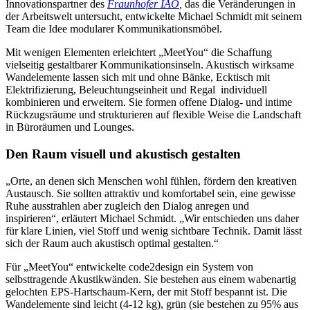
Innovationspartner des
Fraunhofer IAO
,
das die Veränderungen in
der Arbeitswelt untersucht, entwickelte Michael Schmidt mit seinem
Team die Idee modularer Kommunikationsmöbel.
Mit wenigen Elementen erleichtert „MeetYou“ die Schaffung
vielseitig gestaltbarer Kommunikationsinseln. Akustisch wirksame
Wandelemente lassen sich mit und ohne Bänke, Ecktisch mit
Elektrifizierung, Beleuchtungseinheit und Regal individuell
kombinieren und erweitern. Sie formen offene Dialog- und intime
Rückzugsräume und strukturieren auf flexible Weise die Landschaft
in Büroräumen und Lounges.
Den Raum visuell und akustisch gestalten
„Orte, an denen sich Menschen wohl fühlen, fördern den kreativen
Austausch. Sie sollten attraktiv und komfortabel sein, eine gewisse
Ruhe ausstrahlen aber zugleich den Dialog anregen und
inspirieren“, erläutert Michael Schmidt. „Wir entschieden uns daher
für klare Linien, viel Stoff und wenig sichtbare Technik. Damit lässt
sich der Raum auch akustisch optimal gestalten.“
Für „MeetYou“ entwickelte code2design ein System von
selbsttragende Akustikwänden. Sie bestehen aus einem wabenartig
gelochten EPS-Hartschaum-Kern, der mit Stoff bespannt ist. Die
Wandelemente sind leicht (4-12 kg), grün (sie bestehen zu 95% aus