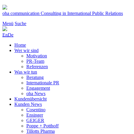
Zum
Inhalt
oha communication
Consulting in International Public Relations
springen
Menü
Suche
En
De
Home
Wer wir sind
Motivation
PR-Team
Referenzen
Was wir tun
Beratung
Internationale PR
Engagement
oha News
Kundenübersicht
Kunden News
Cosentino
Ensinger
GEIGER
Poppe + Potthoff
Tillotts Pharma