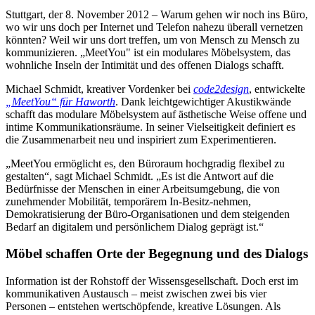
Stuttgart, der 8. November 2012 – Warum gehen wir noch ins Büro,
wo wir uns doch per Internet und Telefon nahezu überall vernetzen
könnten? Weil wir uns dort treffen, um von Mensch zu Mensch zu
kommunizieren. „MeetYou" ist ein modulares Möbelsystem, das
wohnliche Inseln der Intimität und des offenen Dialogs schafft.
Michael Schmidt, kreativer Vordenker bei
code2design
, entwickelte
„MeetYou“ für Haworth
. Dank leichtgewichtiger Akustikwände
schafft das modulare Möbelsystem auf ästhetische Weise offene und
intime Kommunikationsräume. In seiner Vielseitigkeit definiert es
die Zusammenarbeit neu und inspiriert zum Experimentieren.
„MeetYou ermöglicht es, den Büroraum hochgradig flexibel zu
gestalten“, sagt Michael Schmidt. „Es ist die Antwort auf die
Bedürfnisse der Menschen in einer Arbeitsumgebung, die von
zunehmender Mobilität, temporärem In-Besitz-nehmen,
Demokratisierung der Büro-Organisationen und dem steigenden
Bedarf an digitalem und persönlichem Dialog geprägt ist.“
Möbel schaffen Orte der Begegnung und des Dialogs
Information ist der Rohstoff der Wissensgesellschaft. Doch erst im
kommunikativen Austausch – meist zwischen zwei bis vier
Personen – entstehen wertschöpfende, kreative Lösungen. Als