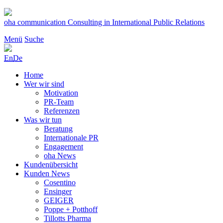
Zum
Inhalt
oha communication
Consulting in International Public Relations
springen
Menü
Suche
En
De
Home
Wer wir sind
Motivation
PR-Team
Referenzen
Was wir tun
Beratung
Internationale PR
Engagement
oha News
Kundenübersicht
Kunden News
Cosentino
Ensinger
GEIGER
Poppe + Potthoff
Tillotts Pharma