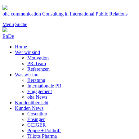
Zum
Inhalt
oha communication
Consulting in International Public Relations
springen
Menü
Suche
En
De
Home
Wer wir sind
Motivation
PR-Team
Referenzen
Was wir tun
Beratung
Internationale PR
Engagement
oha News
Kundenübersicht
Kunden News
Cosentino
Ensinger
GEIGER
Poppe + Potthoff
Tillotts Pharma