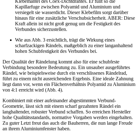
Klebemantel des Coex-Dichtdrahtes. Er füllt so die
Kapillarfuge zwischen Polyamid und Aluminium und
versiegelt sie wasserdicht. Dieser Klebefilm sorgt darüber
hinaus für eine zusätzliche Verschubsicherheit. ABER: Diese
Kraft allein ist nicht groß genug um die Festigkeit des
Verbundes sicherzustellen.
Wie aus Abb. 3 ersichtlich, trägt die Wirkung eines
scharfzackigen Rändels, maßgeblich zu einer langanhaltend
hohen Schubfestigkeit des Verbundes bei.
Der Qualität der Rändelung kommt also für eine schubfeste
Verbindung besondere Bedeutung zu. Ein unsauber ausgeführtes
Rändel, wie beispielsweise durch ein verschlissenes Rändelrad,
führt zu einem nicht ausreichenden Ergebnis. Eine ideale Zahnung
liegt dann vor, wenn ein Flächenverhältnis Polyamid zu Aluminium
von 4:1 erreicht wird (Abb. 4).
Kombiniert mit einer aufeinander abgestimmten Verbund-
Geometrie, lässt sich mit einem scharf gezahnten Rändel ein
langhaltender, robuster Verbund schaffen. So erreichen Hersteller
hohe Qualitätsstandards, normative Vorgaben werden eingehalten.
Zu guter Letzt freut das auch die Bauherren, die nun lange Freude
an ihrem Aluminiumfenster haben.