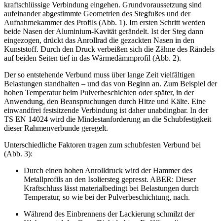
kraftschlüssige Verbindung eingehen. Grundvoraussetzung sind
aufeinander abgestimmte Geometrien des Stegfußes und der
Aufnahmekammer des Profils (Abb. 1). Im ersten Schritt werden
beide Nasen der Aluminium-Kavität gerändelt. Ist der Steg dann
eingezogen, drückt das Anrollrad die gezackten Nasen in den
Kunststoff. Durch den Druck verbeißen sich die Zähne des Rändels
auf beiden Seiten tief in das Wärmedämmprofil (Abb. 2).
Der so entstehende Verbund muss über lange Zeit vielfältigen
Belastungen standhalten – und das von Beginn an. Zum Beispiel der
hohen Temperatur beim Pulverbeschichten oder später, in der
Anwendung, den Beanspruchungen durch Hitze und Kälte. Eine
einwandfrei festsitzende Verbindung ist daher unabdingbar. In der
TS EN 14024 wird die Mindestanforderung an die Schubfestigkeit
dieser Rahmenverbunde geregelt.
Unterschiedliche Faktoren tragen zum schubfesten Verbund bei
(Abb. 3):
Durch einen hohen Anrolldruck wird der Hammer des
Metallprofils an den Isoliersteg gepresst. ABER: Dieser
Kraftschluss lässt materialbedingt bei Belastungen durch
Temperatur, so wie bei der Pulverbeschichtung, nach.
Während des Einbrennens der Lackierung schmilzt der