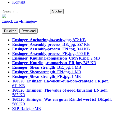
Kontakt
Suchen
Suche
nach:
zurück zu »Ensinger«
Drucken
Download
Ensinger_Anchoring-in-cavity.jpg,
872 KB
Ensinger_Assembly-process_DE.jpg,
557 KB
Ensinger_Assembly-process_EN.jpg,
944 KB
Ensinger_Assembly-process_FR.jpg,
590 KB
Ensinger_Knurling-comparison_CMYK.jpg,
2 MB
Ensinger_Knurling-comparison_FR.jpg,
745 KB
Ensinger_Shear-strength_DE.jpg,
1 MB
Ensinger_Shear-strength_EN.jpg,
1 MB
Ensinger_Shear-strength_FR.jpg,
1 MB
160520_Ensinger_La-valeur-dun-bon-crantage_FR.pdf,
611 KB
160520_Ensinger_The-value-of-good-knurling_EN.pdf,
587 KB
160520_Ensinger_Was-ein-guter-Rändel-wert-ist_DE.pdf,
580 KB
ZIP-Datei,
9 MB