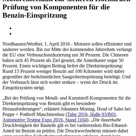
Prüfung von Komponenten für die
Benzin-Einspritzung
Nordhausen/Werther, 1. April 2016 - Motoren sollen effizienter und
sauberer werden. Bis zur Mitte des kommenden Jahrzehnts verlangt
die EU eine Verbrauchsreduzierung um 30 Prozent. Die Chinesen
haben sich 45 Prozent als Ziel gesetzt, die Amerikaner sogar 50
Prozent. Einen wichtigen Beitrag liefert die Direkteinspritzung:
Rund 15 Prozent weniger Benzin auf 100 Kilometer wird dabei
gegenüber der herkömmlichen Saugrohreinspritzung benötigt. Und
der Verbrauch lässt sich weiter senken – wenn der Druck im
Einspritzsystem steigt.
„Bei der Prüfung von Metall- und Kunststoff-Komponenten für die
Direkteinspritzung von Benzin gibt es besondere
Herausforderungen“, erläutert Johannes Montag, Head of Sales bei
Poppe + Potthoff Maschinenbau (
Tube 2016, Halle 03/B01
,
Automotive Testing Expo 2016, Stand 1104
). „Die dauerhafte
Druckfestigkeit der Bauteile gilt es bei variierendem Bio-Ethanol-
Anteil im Benzin zu prüfen. Die Druckwechseltests müssen dabei