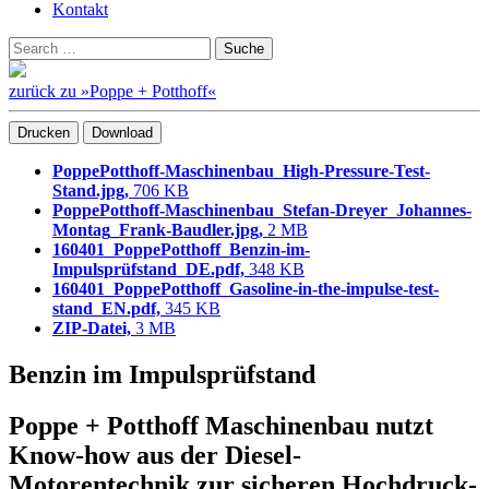
Kontakt
Suchen
Suche
nach:
zurück zu »Poppe + Potthoff«
Drucken
Download
PoppePotthoff-Maschinenbau_High-Pressure-Test-
Stand.jpg,
706 KB
PoppePotthoff-Maschinenbau_Stefan-Dreyer_Johannes-
Montag_Frank-Baudler.jpg,
2 MB
160401_PoppePotthoff_Benzin-im-
Impulsprüfstand_DE.pdf,
348 KB
160401_PoppePotthoff_Gasoline-in-the-impulse-test-
stand_EN.pdf,
345 KB
ZIP-Datei,
3 MB
Benzin im Impulsprüfstand
Poppe + Potthoff Maschinenbau nutzt
Know-how aus der Diesel-
Motorentechnik zur sicheren Hochdruck-