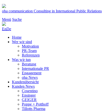
Zum
Inhalt
oha communication
Consulting in International Public Relations
springen
Menü
Suche
En
De
Home
Wer wir sind
Motivation
PR-Team
Referenzen
Was wir tun
Beratung
Internationale PR
Engagement
oha News
Kundenübersicht
Kunden News
Cosentino
Ensinger
GEIGER
Poppe + Potthoff
Tillotts Pharma