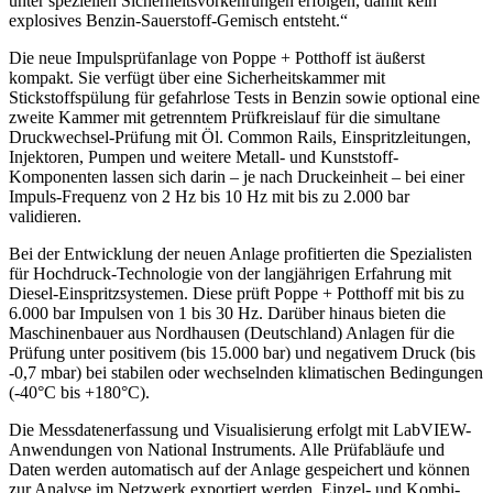
unter speziellen Sicherheitsvorkehrungen erfolgen, damit kein
explosives Benzin-Sauerstoff-Gemisch entsteht.“
Die neue Impulsprüfanlage von Poppe + Potthoff ist äußerst
kompakt. Sie verfügt über eine Sicherheitskammer mit
Stickstoffspülung für gefahrlose Tests in Benzin sowie optional eine
zweite Kammer mit getrenntem Prüfkreislauf für die simultane
Druckwechsel-Prüfung mit Öl. Common Rails, Einspritzleitungen,
Injektoren, Pumpen und weitere Metall- und Kunststoff-
Komponenten lassen sich darin – je nach Druckeinheit – bei einer
Impuls-Frequenz von 2 Hz bis 10 Hz mit bis zu 2.000 bar
validieren.
Bei der Entwicklung der neuen Anlage profitierten die Spezialisten
für Hochdruck-Technologie von der langjährigen Erfahrung mit
Diesel-Einspritzsystemen. Diese prüft Poppe + Potthoff mit bis zu
6.000 bar Impulsen von 1 bis 30 Hz. Darüber hinaus bieten die
Maschinenbauer aus Nordhausen (Deutschland) Anlagen für die
Prüfung unter positivem (bis 15.000 bar) und negativem Druck (bis
-0,7 mbar) bei stabilen oder wechselnden klimatischen Bedingungen
(-40°C bis +180°C).
Die Messdatenerfassung und Visualisierung erfolgt mit LabVIEW-
Anwendungen von National Instruments. Alle Prüfabläufe und
Daten werden automatisch auf der Anlage gespeichert und können
zur Analyse im Netzwerk exportiert werden. Einzel- und Kombi-