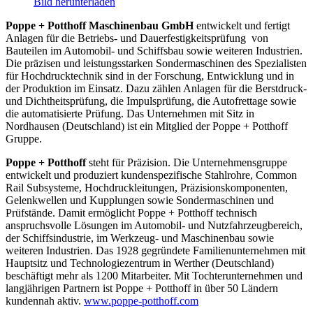
Bild herunterladen
Poppe + Potthoff Maschinenbau GmbH
entwickelt und fertigt
Anlagen für die Betriebs- und Dauerfestigkeitsprüfung von
Bauteilen im Automobil- und Schiffsbau sowie weiteren Industrien.
Die präzisen und leistungsstarken Sondermaschinen des Spezialisten
für Hochdrucktechnik sind in der Forschung, Entwicklung und in
der Produktion im Einsatz. Dazu zählen Anlagen für die Berstdruck-
und Dichtheitsprüfung, die Impulsprüfung, die Autofrettage sowie
die automatisierte Prüfung. Das Unternehmen mit Sitz in
Nordhausen (Deutschland) ist ein Mitglied der Poppe + Potthoff
Gruppe.
Poppe + Potthoff
steht für Präzision. Die Unternehmensgruppe
entwickelt und produziert kundenspezifische Stahlrohre, Common
Rail Subsysteme, Hochdruckleitungen, Präzisionskomponenten,
Gelenkwellen und Kupplungen sowie Sondermaschinen und
Prüfstände. Damit ermöglicht Poppe + Potthoff technisch
anspruchsvolle Lösungen im Automobil- und Nutzfahrzeugbereich,
der Schiffsindustrie, im Werkzeug- und Maschinenbau sowie
weiteren Industrien. Das 1928 gegründete Familienunternehmen mit
Hauptsitz und Technologiezentrum in Werther (Deutschland)
beschäftigt mehr als 1200 Mitarbeiter. Mit Tochterunternehmen und
langjährigen Partnern ist Poppe + Potthoff in über 50 Ländern
kundennah aktiv.
www.poppe-potthoff.com