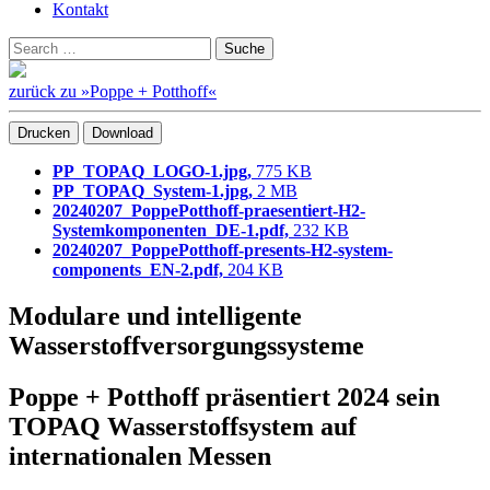
Kontakt
Suchen
Suche
nach:
zurück zu »Poppe + Potthoff«
Drucken
Download
PP_TOPAQ_LOGO-1.jpg,
775 KB
PP_TOPAQ_System-1.jpg,
2 MB
20240207_PoppePotthoff-praesentiert-H2-
Systemkomponenten_DE-1.pdf,
232 KB
20240207_PoppePotthoff-presents-H2-system-
components_EN-2.pdf,
204 KB
Modulare und intelligente
Wasserstoffversorgungssysteme
Poppe + Potthoff präsentiert 2024 sein
TOPAQ Wasserstoffsystem auf
internationalen Messen