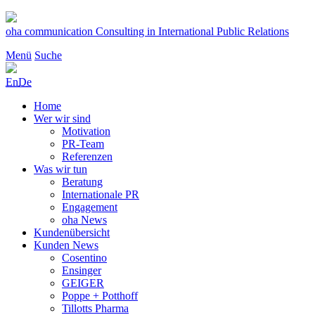
Zum
Inhalt
oha communication
Consulting in International Public Relations
springen
Menü
Suche
En
De
Home
Wer wir sind
Motivation
PR-Team
Referenzen
Was wir tun
Beratung
Internationale PR
Engagement
oha News
Kundenübersicht
Kunden News
Cosentino
Ensinger
GEIGER
Poppe + Potthoff
Tillotts Pharma