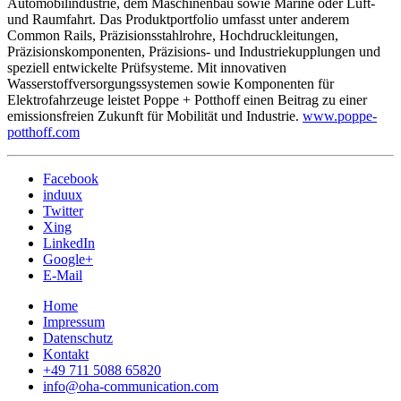
Automobilindustrie, dem Maschinenbau sowie Marine oder Luft-
und Raumfahrt. Das Produktportfolio umfasst unter anderem
Common Rails, Präzisionsstahlrohre, Hochdruckleitungen,
Präzisionskomponenten, Präzisions- und Industriekupplungen und
speziell entwickelte Prüfsysteme. Mit innovativen
Wasserstoffversorgungssystemen sowie Komponenten für
Elektrofahrzeuge leistet Poppe + Potthoff einen Beitrag zu einer
emissionsfreien Zukunft für Mobilität und Industrie.
www.poppe-
potthoff.com
Facebook
induux
Twitter
Xing
LinkedIn
Google+
E-Mail
Home
Impressum
Datenschutz
Kontakt
+49 711 5088 65820
info@oha-communication.com