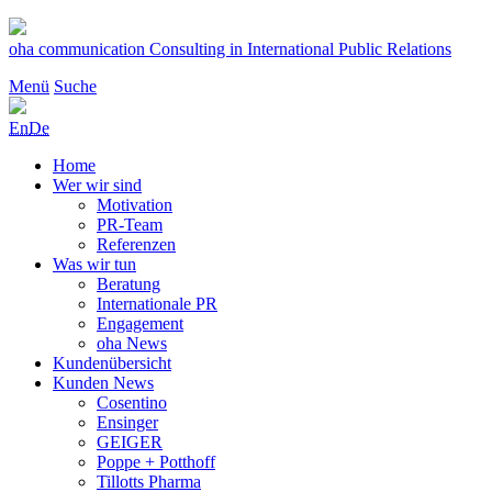
Zum
Inhalt
oha communication
Consulting in International Public Relations
springen
Menü
Suche
En
De
Home
Wer wir sind
Motivation
PR-Team
Referenzen
Was wir tun
Beratung
Internationale PR
Engagement
oha News
Kundenübersicht
Kunden News
Cosentino
Ensinger
GEIGER
Poppe + Potthoff
Tillotts Pharma