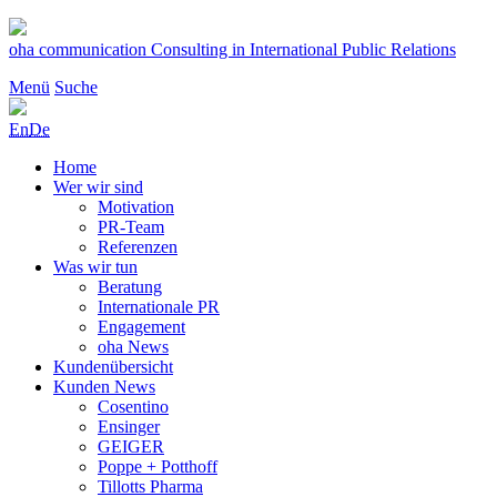
Zum
Inhalt
oha communication
Consulting in International Public Relations
springen
Menü
Suche
En
De
Home
Wer wir sind
Motivation
PR-Team
Referenzen
Was wir tun
Beratung
Internationale PR
Engagement
oha News
Kundenübersicht
Kunden News
Cosentino
Ensinger
GEIGER
Poppe + Potthoff
Tillotts Pharma