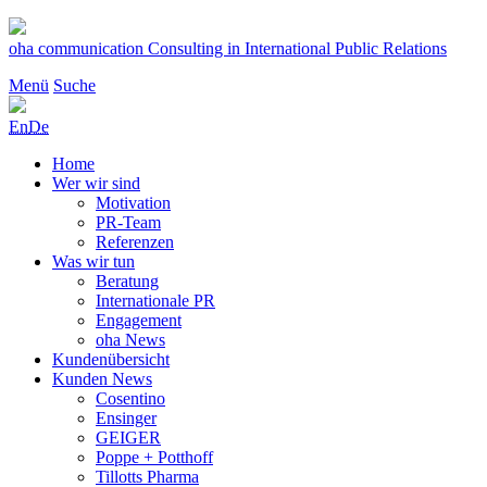
Zum
Inhalt
oha communication
Consulting in International Public Relations
springen
Menü
Suche
En
De
Home
Wer wir sind
Motivation
PR-Team
Referenzen
Was wir tun
Beratung
Internationale PR
Engagement
oha News
Kundenübersicht
Kunden News
Cosentino
Ensinger
GEIGER
Poppe + Potthoff
Tillotts Pharma