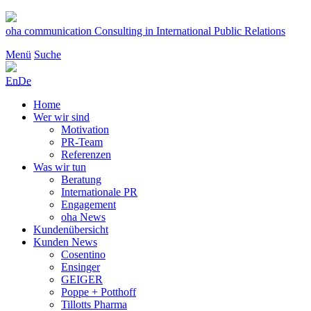
Zum
Inhalt
oha communication
Consulting in International Public Relations
springen
Menü
Suche
En
De
Home
Wer wir sind
Motivation
PR-Team
Referenzen
Was wir tun
Beratung
Internationale PR
Engagement
oha News
Kundenübersicht
Kunden News
Cosentino
Ensinger
GEIGER
Poppe + Potthoff
Tillotts Pharma