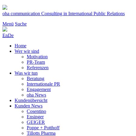
Zum
Inhalt
oha communication
Consulting in International Public Relations
springen
Menü
Suche
En
De
Home
Wer wir sind
Motivation
PR-Team
Referenzen
Was wir tun
Beratung
Internationale PR
Engagement
oha News
Kundenübersicht
Kunden News
Cosentino
Ensinger
GEIGER
Poppe + Potthoff
Tillotts Pharma