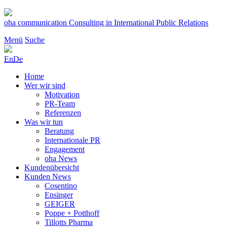
Zum
Inhalt
oha communication
Consulting in International Public Relations
springen
Menü
Suche
En
De
Home
Wer wir sind
Motivation
PR-Team
Referenzen
Was wir tun
Beratung
Internationale PR
Engagement
oha News
Kundenübersicht
Kunden News
Cosentino
Ensinger
GEIGER
Poppe + Potthoff
Tillotts Pharma