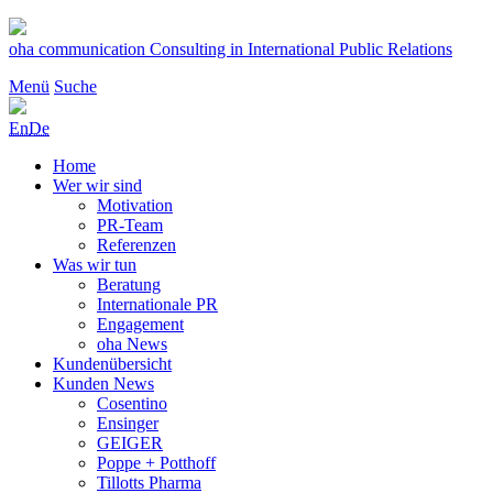
Zum
Inhalt
oha communication
Consulting in International Public Relations
springen
Menü
Suche
En
De
Home
Wer wir sind
Motivation
PR-Team
Referenzen
Was wir tun
Beratung
Internationale PR
Engagement
oha News
Kundenübersicht
Kunden News
Cosentino
Ensinger
GEIGER
Poppe + Potthoff
Tillotts Pharma