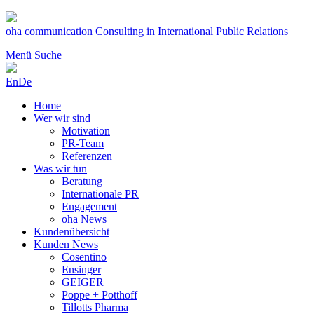
Zum
Inhalt
oha communication
Consulting in International Public Relations
springen
Menü
Suche
En
De
Home
Wer wir sind
Motivation
PR-Team
Referenzen
Was wir tun
Beratung
Internationale PR
Engagement
oha News
Kundenübersicht
Kunden News
Cosentino
Ensinger
GEIGER
Poppe + Potthoff
Tillotts Pharma