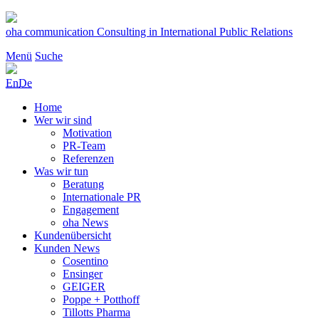
Zum
Inhalt
oha communication
Consulting in International Public Relations
springen
Menü
Suche
En
De
Home
Wer wir sind
Motivation
PR-Team
Referenzen
Was wir tun
Beratung
Internationale PR
Engagement
oha News
Kundenübersicht
Kunden News
Cosentino
Ensinger
GEIGER
Poppe + Potthoff
Tillotts Pharma