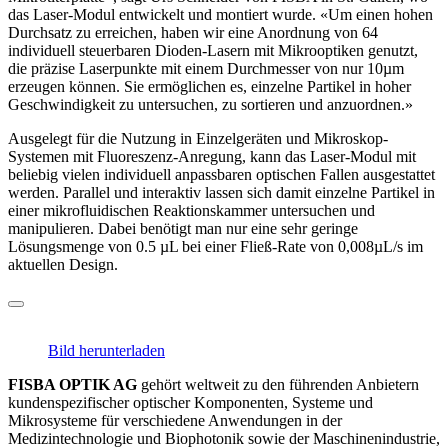
das Laser-Modul entwickelt und montiert wurde. «Um einen hohen
Durchsatz zu erreichen, haben wir eine Anordnung von 64
individuell steuerbaren Dioden-Lasern mit Mikrooptiken genutzt,
die präzise Laserpunkte mit einem Durchmesser von nur 10µm
erzeugen können. Sie ermöglichen es, einzelne Partikel in hoher
Geschwindigkeit zu untersuchen, zu sortieren und anzuordnen.»
Ausgelegt für die Nutzung in Einzelgeräten und Mikroskop-
Systemen mit Fluoreszenz-Anregung, kann das Laser-Modul mit
beliebig vielen individuell anpassbaren optischen Fallen ausgestattet
werden. Parallel und interaktiv lassen sich damit einzelne Partikel in
einer mikrofluidischen Reaktionskammer untersuchen und
manipulieren. Dabei benötigt man nur eine sehr geringe
Lösungsmenge von 0.5 µL bei einer Fließ-Rate von 0,008µL/s im
aktuellen Design.
Bild herunterladen
FISBA OPTIK AG
gehört weltweit zu den führenden Anbietern
kundenspezifischer optischer Komponenten, Systeme und
Mikrosysteme für verschiedene Anwendungen in der
Medizintechnologie und Biophotonik sowie der Maschinenindustrie,