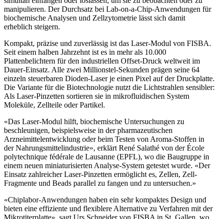
simultan einfangen oder loslassen, um sie zu beobachten oder zu
manipulieren. Der Durchsatz bei Lab-on-a-Chip-Anwendungen für
biochemische Analysen und Zellzytometrie lässt sich damit
erheblich steigern.
Kompakt, präzise und zuverlässig ist das Laser-Modul von FISBA.
Seit einem halben Jahrzehnt ist es in mehr als 10.000
Plattenbelichtern für den industriellen Offset-Druck weltweit im
Dauer-Einsatz. Alle zwei Millionstel-Sekunden prägen seine 64
einzeln steuerbaren Dioden-Laser je einen Pixel auf der Druckplatte.
Die Variante für die Biotechnologie nutzt die Lichtstrahlen sensibler:
Als Laser-Pinzetten sortieren sie in mikrofluidischen System
Moleküle, Zellteile oder Partikel.
«Das Laser-Modul hilft, biochemische Untersuchungen zu
beschleunigen, beispielsweise in der pharmazeutischen
Arzneimittelentwicklung oder beim Testen von Aroma-Stoffen in
der Nahrungsmittelindustrie», erklärt René Salathé von der École
polytechnique fédérale de Lausanne (EPFL), wo die Baugruppe in
einem neuen miniaturisierten Analyse-System getestet wurde. «Der
Einsatz zahlreicher Laser-Pinzetten ermöglicht es, Zellen, Zell-
Fragmente und Beads parallel zu fangen und zu untersuchen.»
«Chiplabor-Anwendungen haben ein sehr kompaktes Design und
bieten eine effiziente und flexiblere Alternative zu Verfahren mit der
Mikrotiterplatte», sagt Urs Schneider von FISBA in St. Gallen, wo