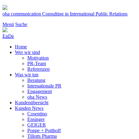
Zum
Inhalt
oha communication
Consulting in International Public Relations
springen
Menü
Suche
En
De
Home
Wer wir sind
Motivation
PR-Team
Referenzen
Was wir tun
Beratung
Internationale PR
Engagement
oha News
Kundenübersicht
Kunden News
Cosentino
Ensinger
GEIGER
Poppe + Potthoff
Tillotts Pharma