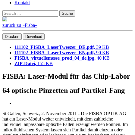
Kontakt
Suchen
Suche
nach:
zurück zu »Fisba«
Drucken
Download
111102_FISBA_LaserTweezer_DE.pdf,
39 KB
111102_FISBA_LaserTweezer_EN.pdf,
90 KB
FISBA_virtuellemesse_prod_04_de.jpg,
40 KB
ZIP-Datei,
155 KB
FISBA: Laser-Modul für das Chip-Labor
64 optische Pinzetten auf Partikel-Fang
St.Gallen, Schweiz, 2. November 2011 - Die FISBA OPTIK AG
hat ein Laser-Modul weiter entwickelt, mit dem zahlreiche
individuell anpassbare optische Fallen erzeugt werden können. Im
mikrofluidischen System lassen sich Partikel damit einzeln oder