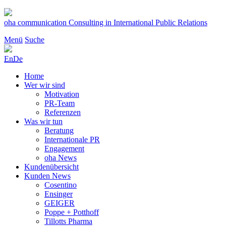
Zum
Inhalt
oha communication
Consulting in International Public Relations
springen
Menü
Suche
En
De
Home
Wer wir sind
Motivation
PR-Team
Referenzen
Was wir tun
Beratung
Internationale PR
Engagement
oha News
Kundenübersicht
Kunden News
Cosentino
Ensinger
GEIGER
Poppe + Potthoff
Tillotts Pharma