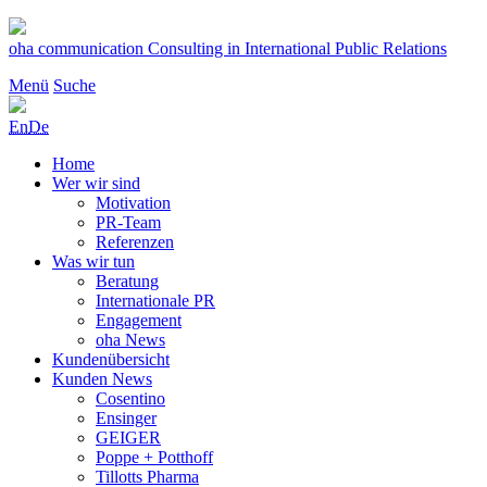
Zum
Inhalt
oha communication
Consulting in International Public Relations
springen
Menü
Suche
En
De
Home
Wer wir sind
Motivation
PR-Team
Referenzen
Was wir tun
Beratung
Internationale PR
Engagement
oha News
Kundenübersicht
Kunden News
Cosentino
Ensinger
GEIGER
Poppe + Potthoff
Tillotts Pharma